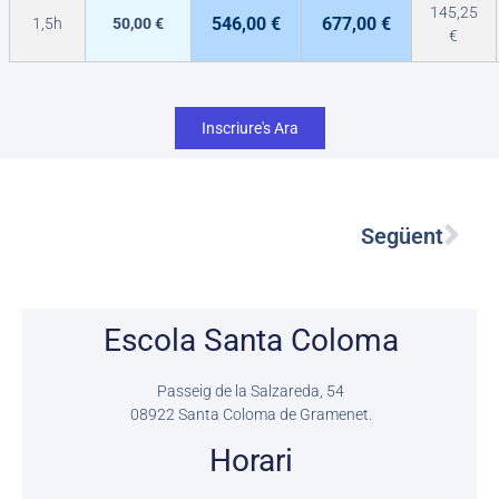
145,25
546,00 €
677,00 €
1,5h
50,00 €
€
Inscriure's Ara
Nex
Següent
Escola Santa Coloma
Passeig de la Salzareda, 54
08922
Santa Coloma de Gramenet.
Horari