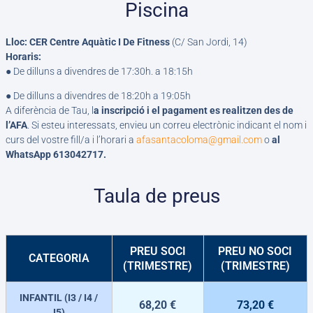
Piscina
Lloc: CER Centre Aquàtic I De Fitness
(C/ San Jordi, 14)
Horaris:
●
De dilluns a divendres de 17:30h. a 18:15h
●
De dilluns a divendres de 18:20h a 19:05h
A diferència de Tau, l
a inscripció i el pagament es realitzen des de
l’AFA
. Si esteu interessats, envieu un correu electrònic indicant el nom i
curs del vostre fill/a i l’horari a
afasantacoloma@gmail.com
o
al
WhatsApp 613042717.
Taula de preus
PREU SOCI
PREU NO SOCI
CATEGORIA
(TRIMESTRE)
(TRIMESTRE)
INFANTIL (I3 / I4 /
68,20 €
73,20 €
I5)