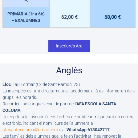
PRIMÀRIA (1r a 6è)
62,00 €
68,00 €
– EXALUMNES
Inscriure's Ara
Anglès
Lloc
: Tau Formar (C/ de Sant Ramon, 23)
La inscripció es farà directament a l’acadèmia, allà us informaran dels
grups i els horaris.
Recordeu indicar que veniu de part de
l’AFA ESCOLA SANTA
COLOMA.
Un cop feta la inscripció, ens ho heu de notificar mitjançant un correu
electrònic, indicant el nom i curs de l’alumne/a a
afasantacoloma@gmail.com
o al
WhatsApp 613042717
.
Les famílies dels alumnes que ja feien l’activitat i heu renovat la