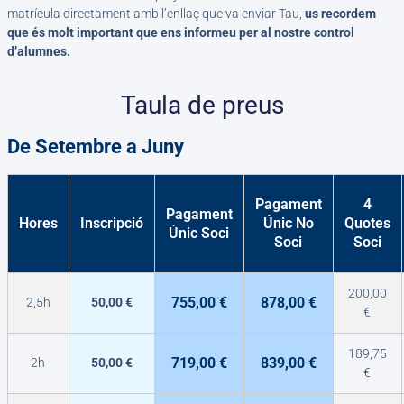
matrícula directament amb l’enllaç que va enviar Tau,
us recordem
que és molt important que ens informeu per al nostre control
d’alumnes.
Taula de preus
De Setembre a Juny
Pagament
4
Pagament
Hores
Inscripció
Únic No
Quotes
Únic Soci
Soci
Soci
200,00
755,00 €
878,00 €
2,5h
50,00 €
€
189,75
719,00 €
839,00 €
2h
50,00 €
€