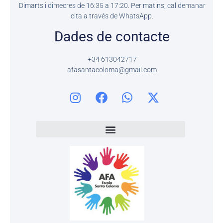
Dimarts i dimecres de 16:35 a 17:20. Per matins, cal demanar
cita a través de WhatsApp.
Dades de contacte
+34 613042717
afasantacoloma@gmail.com
I
F
W
X
n
a
h
-
s
c
a
t
t
e
t
w
a
b
s
i
g
o
a
t
r
o
p
t
a
k
p
e
m
r