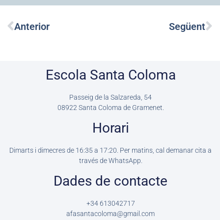
Prev
Ne
Anterior
Següent
Escola Santa Coloma
Passeig de la Salzareda, 54
08922
Santa Coloma de Gramenet.
Horari
Dimarts i dimecres de 16:35 a 17:20. Per matins, cal demanar cita a
través de WhatsApp.
Dades de contacte
+34 613042717
afasantacoloma@gmail.com