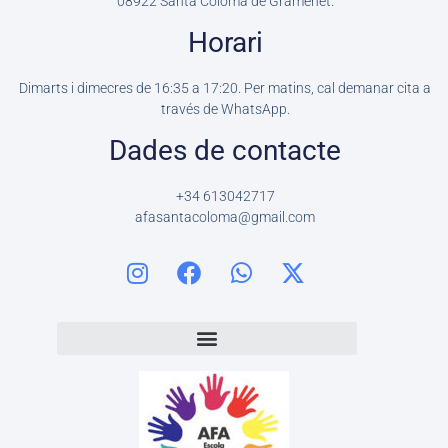
08922
Santa Coloma de Gramenet.
Horari
Dimarts i dimecres de 16:35 a 17:20. Per matins, cal demanar cita a
través de WhatsApp.
Dades de contacte
+34 613042717
afasantacoloma@gmail.com
I
F
W
X
n
a
h
-
s
c
a
t
t
e
t
w
a
b
s
i
g
o
a
t
r
o
p
t
a
k
p
e
m
r