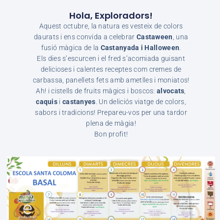
Hola, Exploradors!
Aquest octubre, la natura es vesteix de colors
daurats i ens convida a celebrar
Castaween
, una
fusió màgica de la
Castanyada i Halloween
.
Els dies s’escurcen i el fred s’acomiada guisant
delicioses i calentes receptes com cremes de
carbassa, panellets fets amb ametlles i moniatos!
Ah! i cistells de fruits màgics i boscos:
alvocats
,
caquis
i
castanyes
. Un deliciós viatge de colors,
sabors i tradicions! Prepareu-vos per una tardor
plena de màgia!
Bon profit!