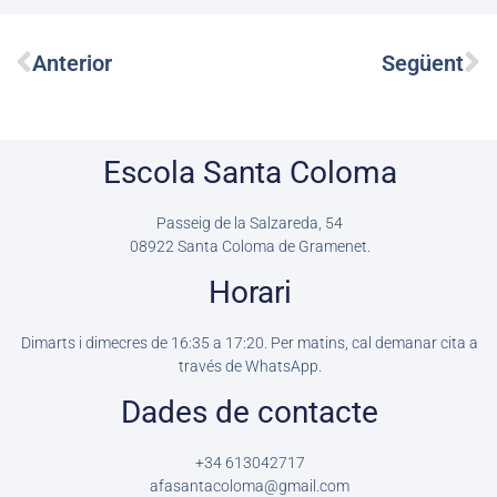
Prev
Ne
Anterior
Següent
Escola Santa Coloma
Passeig de la Salzareda, 54
08922
Santa Coloma de Gramenet.
Horari
Dimarts i dimecres de 16:35 a 17:20. Per matins, cal demanar cita a
través de WhatsApp.
Dades de contacte
+34 613042717
afasantacoloma@gmail.com